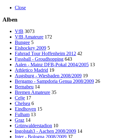
Close
Alben
VfB
3073
VfB Amateure
172
Bungee
5
Eishockey 2009
5
Fahrrad Tour Hoffenheim 2012
42
Fussball - Groudhopping
643
Aalen - Mainz DFB-Pokal 2004/2005
13
Athletico Madrid
19
Augsburg - Wiesbaden 2008/2009
19
Bergamo - Sampdoria Genua 2008/2009
26
Bernabeu
14
Bremen Amateure
35
Celje
17
Chelsea
6
Eindhoven
15
Fulham
13
Graz
14
Grünwalderstadion
10
Ingolstah3 - Aachen 2008/2009
14
Inter - Bologna 2008/2009
37