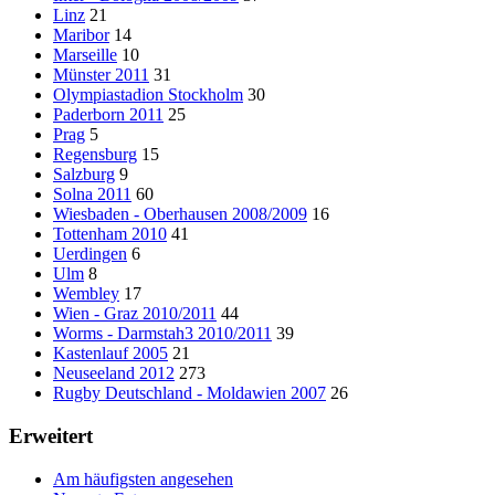
Linz
21
Maribor
14
Marseille
10
Münster 2011
31
Olympiastadion Stockholm
30
Paderborn 2011
25
Prag
5
Regensburg
15
Salzburg
9
Solna 2011
60
Wiesbaden - Oberhausen 2008/2009
16
Tottenham 2010
41
Uerdingen
6
Ulm
8
Wembley
17
Wien - Graz 2010/2011
44
Worms - Darmstah3 2010/2011
39
Kastenlauf 2005
21
Neuseeland 2012
273
Rugby Deutschland - Moldawien 2007
26
Erweitert
Am häufigsten angesehen