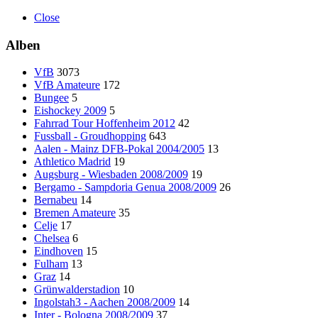
Close
Alben
VfB
3073
VfB Amateure
172
Bungee
5
Eishockey 2009
5
Fahrrad Tour Hoffenheim 2012
42
Fussball - Groudhopping
643
Aalen - Mainz DFB-Pokal 2004/2005
13
Athletico Madrid
19
Augsburg - Wiesbaden 2008/2009
19
Bergamo - Sampdoria Genua 2008/2009
26
Bernabeu
14
Bremen Amateure
35
Celje
17
Chelsea
6
Eindhoven
15
Fulham
13
Graz
14
Grünwalderstadion
10
Ingolstah3 - Aachen 2008/2009
14
Inter - Bologna 2008/2009
37