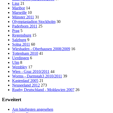
Linz
21
Maribor
14
Marseille
10
Münster 2011
31
Olympiastadion Stockholm
30
Paderborn 2011
25
Prag
5
Regensburg
15
Salzburg
9
Solna 2011
60
Wiesbaden - Oberhausen 2008/2009
16
Tottenham 2010
41
Uerdingen
6
Ulm
8
Wembley
17
Wien - Graz 2010/2011
44
Worms - Darmstah3 2010/2011
39
Kastenlauf 2005
21
Neuseeland 2012
273
Rugby Deutschland - Moldawien 2007
26
Erweitert
Am häufigsten angesehen